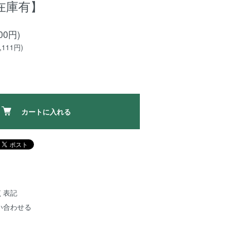
在庫有】
00円)
111円)
カートに入れる
く表記
い合わせる