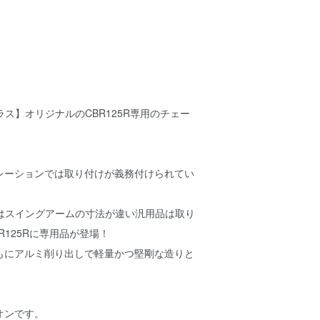
ンプラス】オリジナルのCBR125R専用のチェー
レーションでは取り付けが義務付けられてい
とはスイングアームの寸法が違い汎用品は取り
R125Rに専用品が登場！
もにアルミ削り出しで軽量かつ堅剛な造りと
オンです。