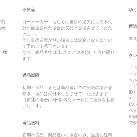
不良品
ゆ
〇商
万一メーカー、もしくは当店の過失による不良
西
止め
品が配送された場合は良品と交換させていただ
きます。
30
但し良品在庫が無い場合には返金となりますの
で予めご了承下さいませ。
一律
なお、商品着後3日以内にご連絡頂けた方に限り
クレ
ます。
「
ペ
返品期限
タ
ー
初期不良品、または商品違いでの発送の場合を
I
除き、返品は受付不可とさせていただきます
カ
（前述の場合は3日以内にメールにて連絡をお願
払
いします）
ペ
Pa
返品送料
で
初期不良品・商品違いの場合のみ、当店の送料