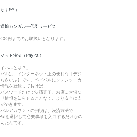
うちょ銀行
濃運輸カンガルー代引サービス
0,000円までのお取扱いとなります。
ジット決済（PayPal）
ペイパルとは？」
イパルは、インターネット上の便利な【デジ
ルおさいふ】です。ペイパルにクレジットカ
ド情報を登録しておけば、
Dとパスワードだけで決済完了。お店に大切な
ード情報を知らせることなく、より安全に支
いができます。
イパルアカウントの開設は、決済方法で
yPalを選択して必要事項を入力するだけなの
かんたんです。