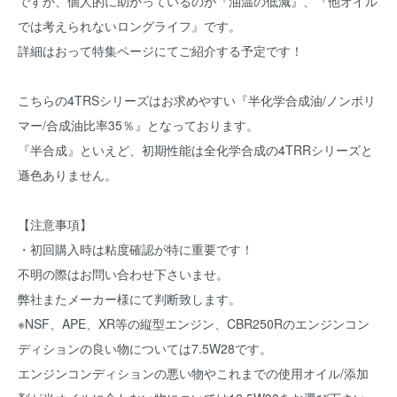
ですが、個人的に助かっているのが『油温の低減』、『他オイル
では考えられないロングライフ』です。
詳細はおって特集ページにてご紹介する予定です！
こちらの4TRSシリーズはお求めやすい『半化学合成油/ノンポリ
マー/合成油比率35％』となっております。
『半合成』といえど、初期性能は全化学合成の4TRRシリーズと
遜色ありません。
【注意事項】
・初回購入時は粘度確認が特に重要です！
不明の際はお問い合わせ下さいませ。
弊社またメーカー様にて判断致します。
※NSF、APE、XR等の縦型エンジン、CBR250Rのエンジンコン
ディションの良い物については7.5W28です。
エンジンコンディションの悪い物やこれまでの使用オイル/添加