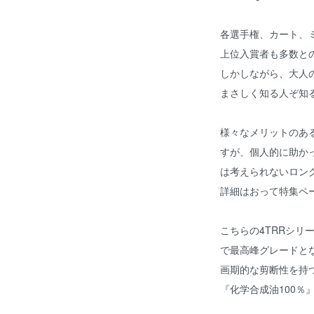
各選手権、カート、
上位入賞者も多数と
しかしながら、大人
まさしく知る人ぞ知
様々なメリットのあるこの
すが、個人的に助か
は考えられないロン
詳細はおって特集ペ
こちらの4TRRシリー
で最高峰グレードと
画期的な剪断性を持
『化学合成油100％