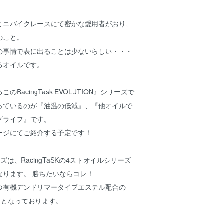
ミニバイクレースにて密かな愛用者がおり、
のこと。
の事情で表に出ることは少ないらしい・・・
るオイルです。
RacingTask EVOLUTION』シリーズで
っているのが『油温の低減』、『他オイルで
グライフ』です。
ージにてご紹介する予定です！
ズは、RacingTaSKの4ストオイルシリーズ
なります。 勝ちたいならコレ！
つ有機デンドリマータイプエステル配合の
』となっております。