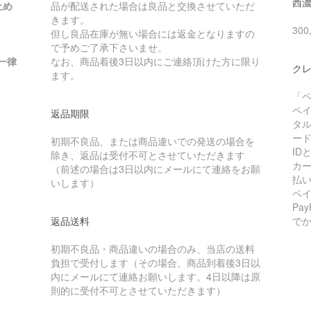
西
止め
品が配送された場合は良品と交換させていただ
きます。
30
但し良品在庫が無い場合には返金となりますの
で予めご了承下さいませ。
一律
なお、商品着後3日以内にご連絡頂けた方に限り
クレ
ます。
「
ペ
返品期限
タ
ー
初期不良品、または商品違いでの発送の場合を
I
除き、返品は受付不可とさせていただきます
カ
（前述の場合は3日以内にメールにて連絡をお願
払
いします）
ペ
Pa
返品送料
で
初期不良品・商品違いの場合のみ、当店の送料
負担で受付します（その場合、商品到着後3日以
内にメールにて連絡お願いします。4日以降は原
則的に受付不可とさせていただきます）