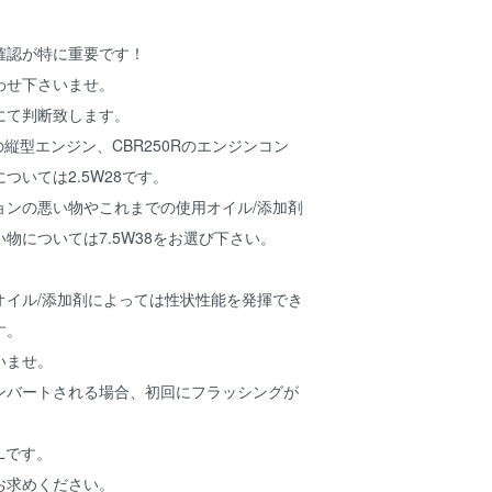
確認が特に重要です！
わせ下さいませ。
にて判断致します。
等の縦型エンジン、CBR250Rのエンジンコン
ついては2.5W28です。
ョンの悪い物やこれまでの使用オイル/添加剤
物については7.5W38をお選び下さい。
オイル/添加剤によっては性状性能を発揮でき
す。
いませ。
ンバートされる場合、初回にフラッシングが
ILです。
お求めください。