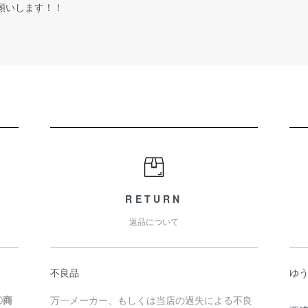
願いします！！
RETURN
返品について
不良品
ゆ
〇商
万一メーカー、もしくは当店の過失による不良