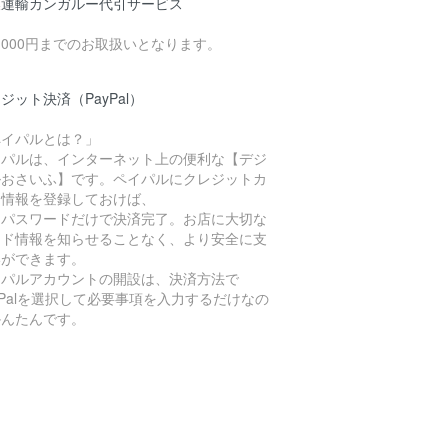
濃運輸カンガルー代引サービス
0,000円までのお取扱いとなります。
ジット決済（PayPal）
ペイパルとは？」
イパルは、インターネット上の便利な【デジ
ルおさいふ】です。ペイパルにクレジットカ
ド情報を登録しておけば、
Dとパスワードだけで決済完了。お店に大切な
ード情報を知らせることなく、より安全に支
いができます。
イパルアカウントの開設は、決済方法で
yPalを選択して必要事項を入力するだけなの
かんたんです。