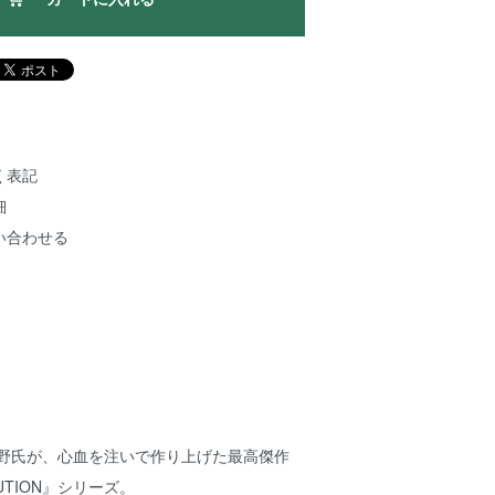
く表記
細
い合わせる
表の藤野氏が、心血を注いで作り上げた最高傑作
OLUTION』シリーズ。