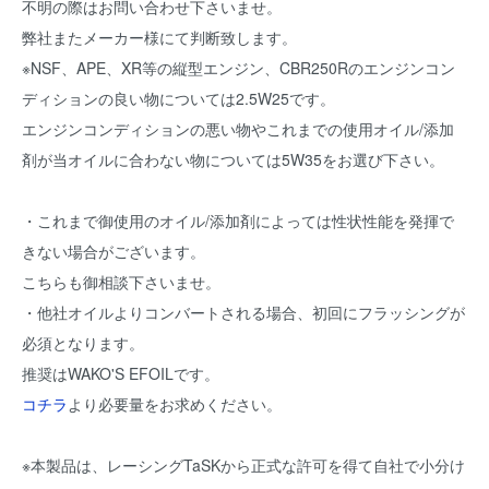
不明の際はお問い合わせ下さいませ。
弊社またメーカー様にて判断致します。
※NSF、APE、XR等の縦型エンジン、CBR250Rのエンジンコン
ディションの良い物については2.5W25です。
エンジンコンディションの悪い物やこれまでの使用オイル/添加
剤が当オイルに合わない物については5W35をお選び下さい。
・これまで御使用のオイル/添加剤によっては性状性能を発揮で
きない場合がございます。
こちらも御相談下さいませ。
・他社オイルよりコンバートされる場合、初回にフラッシングが
必須となります。
推奨はWAKO'S EFOILです。
コチラ
より必要量をお求めください。
※本製品は、レーシングTaSKから正式な許可を得て自社で小分け